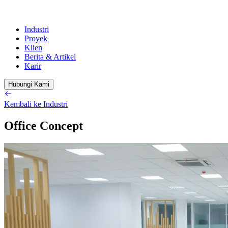
Industri
Proyek
Klien
Berita & Artikel
Karir
Hubungi Kami
Kembali ke Industri
Office Concept